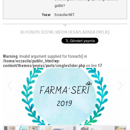
gidilir?
Yazar
Eczacilar.NET
BU KONUYU SOSYAL MEDYA HESAPLARINDA PAYLAŞ
Warning
: Invalid argument supplied for foreach() in
/home/eczacila/public_html/wp-
content/themes/poyraz/parts/singleslider.php
on line
17