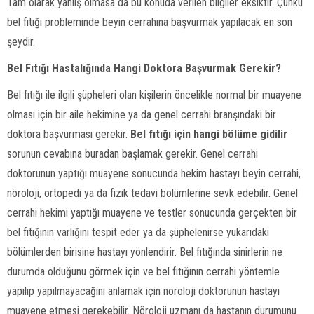
Tam olarak yanlış olmasa da bu konuda verilen bilgiler eksiktir. Çünkü
bel fıtığı probleminde beyin cerrahına başvurmak yapılacak en son
şeydir.
Bel Fıtığı Hastalığında Hangi Doktora Başvurmak Gerekir?
Bel fıtığı ile ilgili şüpheleri olan kişilerin öncelikle normal bir muayene
olması için bir aile hekimine ya da genel cerrahi branşındaki bir
doktora başvurması gerekir.
Bel fıtığı için hangi bölüme gidilir
sorunun cevabına buradan başlamak gerekir. Genel cerrahi
doktorunun yaptığı muayene sonucunda hekim hastayı beyin cerrahi,
nöroloji, ortopedi ya da fizik tedavi bölümlerine sevk edebilir. Genel
cerrahi hekimi yaptığı muayene ve testler sonucunda gerçekten bir
bel fıtığının varlığını tespit eder ya da şüphelenirse yukarıdaki
bölümlerden birisine hastayı yönlendirir. Bel fıtığında sinirlerin ne
durumda olduğunu görmek için ve bel fıtığının cerrahi yöntemle
yapılıp yapılmayacağını anlamak için nöroloji doktorunun hastayı
muayene etmesi gerekebilir. Nöroloji uzmanı da hastanın durumunu