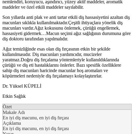
nemlendiri, koruyucu, aşındırıcı, yüzey aktif maddeler, aromatik
maddeler ve özel etkili maddeler sayılabilir.
Son yıllarda anti plak ve anti tartar etkili diş hassasiyetini azaltan diş
macunları sıklıkla kullanılmaktadır.Çeşitli ihtiyaçlara yönelik diş
macunları vardır.Ağız kokusunu önlemek, çürüğü engellemek,
hassasiyeti gidermek…Macun seçimi ağız sağlığının durumuna göre
diş doktoru tarafından yapılmalıdır.
Ağız temizliğinde esas olan diş fırçasının etkin bir şekilde
kullanılmasıdır. Diş macunları yardımcıdır, mucizeler
yaratmaz.Doğru diş fırçalama yöntemleriyle kullanıldıklarında
çürüğü ve diş eti hastalıklarını önlerler. Bazı spesifik özelliklere
sahip diş macunları haricinde macunlar hoş aromaları ve
köpürmeleri nedeniyle diş fırçalamayı kolaylaştırırlar.
Dr. Yüksel KÜPELİ
Etkin Sağlık
Özet
Makale Adı
En iyi diş macunu, en iyi diş fırçası
Açıklama
En iyi diş macunu, en iyi diş fırçası
Yazar