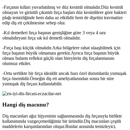
-Fırçanın kılları yuvarlatılmış ve düz kesimli olmalıdır.Düz kesimli
olmayan ve girintili çıkıntılı fırça başları düz kesimlilere göre bakteri
plağı temizliğinde hem daha az etkilidir hem de dişetini travmatize
edip diş eti çekilmesine sebep olur.
-Kıl demetleri fırça başının genişliğine göre 3 veya 4 sıra
olmalıdıryani fırça sık kıl demetli olmalıdır.
-Fırça başı küçük olmalıdır.Arka bölgelere rahat ulaaşbilmek için
fırça başının büyük olmaması gerekir.Ayrıca fırça başının büyük
olması bulantı refleksi güçlü olan bireylerin diş fırçalanmasını
olumsuz etkiler.
-Orta sertlikte bir fırça idealdir ancak bazı özel durumlarda yumuşak
fırça önemlidir.Örneğin diş eti ameliyatlarından sonra bir süre
yumuşak diş fırçası kullanılabilir.
Hangi diş macunu?
Diş macunları ağız hijyeninin sağlanmasında diş fırçasıyla birlikte
kullanımında vazgeçemediğimiz bir üründür.Diş macunları çeşitli
maddelerin karışımlarından oluşur.Bunlar arasında temizleyici,