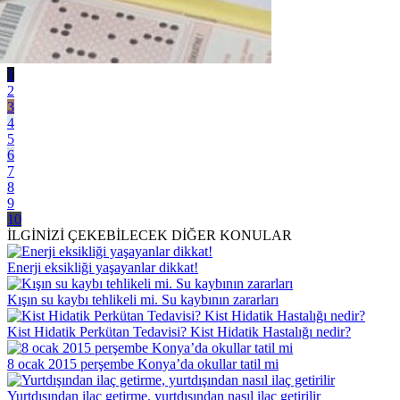
1
2
3
4
5
6
7
8
9
10
İLGİNİZİ ÇEKEBİLECEK DİĞER KONULAR
Enerji eksikliği yaşayanlar dikkat!
Kışın su kaybı tehlikeli mi. Su kaybının zararları
Kist Hidatik Perkütan Tedavisi? Kist Hidatik Hastalığı nedir?
8 ocak 2015 perşembe Konya’da okullar tatil mi
Yurtdışından ilaç getirme, yurtdışından nasıl ilaç getirilir