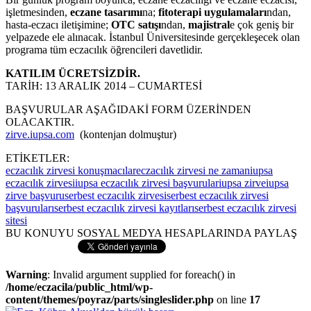
işletmesinden,
eczane tasarımı
na;
fitoterapi uygulamaları
ndan,
hasta-eczacı iletişimine;
OTC satışı
ndan,
majistral
e çok geniş bir
yelpazede ele alınacak. İstanbul Üniversitesinde gerçekleşecek olan
programa tüm eczacılık öğrencileri davetlidir.
KATILIM ÜCRETSİZDİR.
TARİH: 13 ARALIK 2014 – CUMARTESİ
BAŞVURULAR AŞAĞIDAKİ FORM ÜZERİNDEN
OLACAKTIR.
zirve.iupsa.com
(kontenjan dolmuştur)
ETİKETLER:
eczacılık zirvesi konuşmacılar
eczacılık zirvesi ne zaman
iupsa
eczacılık zirvesi
iupsa eczacılık zirvesi başvurular
iupsa zirve
iupsa
zirve başvuru
serbest eczacılık zirvesi
serbest eczacılık zirvesi
başvuruları
serbest eczacılık zirvesi kayıtları
serbest eczacılık zirvesi
sitesi
BU KONUYU SOSYAL MEDYA HESAPLARINDA PAYLAŞ
Warning
: Invalid argument supplied for foreach() in
/home/eczacila/public_html/wp-
content/themes/poyraz/parts/singleslider.php
on line
17