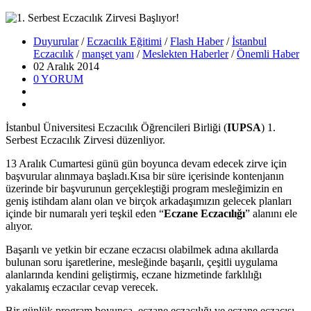
Duyurular
/
Eczacılık Eğitimi
/
Flash Haber
/
İstanbul
Eczacılık
/
manşet yanı
/
Meslekten Haberler
/
Önemli Haber
02 Aralık
2014
0
YORUM
İstanbul Üniversitesi Eczacılık Öğrencileri Birliği (
IUPSA
) 1.
Serbest Eczacılık Zirvesi düzenliyor.
13 Aralık Cumartesi günü gün boyunca devam edecek zirve için
başvurular alınmaya başladı.Kısa bir süre içerisinde kontenjanın
üzerinde bir başvurunun gerçekleştiği program mesleğimizin en
geniş istihdam alanı olan ve birçok arkadaşımızın gelecek planları
içinde bir numaralı yeri teşkil eden “
Eczane Eczacılığı
” alanını
ele
alıyor.
Başarılı ve yetkin bir eczane eczacısı olabilmek adına akıllarda
bulunan soru işaretlerine, mesleğinde başarılı, çeşitli uygulama
alanlarında kendini geliştirmiş, eczane hizmetinde farklılığı
yakalamış eczacılar cevap verecek.
Bir günlük program boyunca, eczane eczacılığı ve eczane eczacısı,