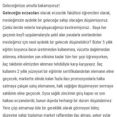
Geleceğimize umutla bakamıyoruz!
Geleceğin eczacıları
olacak eczacılık fakültesi öğrencileri olarak,
mesleğimizin aydınlık bir geleceğe sahip olacağını düşünmüyoruz.
Çünkü ileride nelerle karşılaşacağımızı kestiremiyoruz… Başa her
geçenin keyfi uygulamalarıyla şekil alan yasalarla sınırlandırılan
mesleğimiz için nasıl aydınlık bir gelecek düşünebiliriz? Bizler 5 yıllık
eğitim boyunca ilacın üretiminden kullanımına, vücutta dağılımından
atılımına, etkisinden yan etkisine kadar tüm her şeyi öğreniyorken,
ilaç takibinin elimizden alınması tehdidiyle karşı karşıyayız. İlaç
kullanımı 2 yıllık yüzeysel bir eğitimle sertifikalandırılan elemanın eline
geçecek; markette elinde kalan fazla ilacı promosyonlarla halka
satmaya çalışan satış elemanının, halk sağlığını düşünmeyen sermaye
sahibinin eline geçecek. Oysa sağlık zincirinin giriş kapısı ve son
halkası eczanelerdir, bunun dışında herhangi bir durum düşünülemez.
Yere çöp atmamayı bile bir gereklilik olarak görmeyen bilinç
düzeyine sahip toplumun market raflarından ilaç alması, şeker yutar