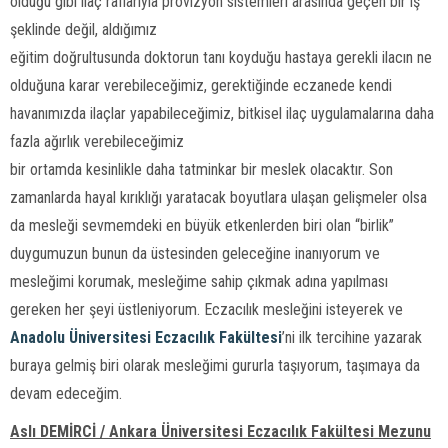
olduğu gibi ilaç raflarıyla provizyon sistemleri arasında geçen bir iş
şeklinde değil, aldığımız
eğitim doğrultusunda doktorun tanı koyduğu hastaya gerekli ilacın ne
olduğuna karar verebileceğimiz, gerektiğinde eczanede kendi
havanımızda ilaçlar yapabileceğimiz, bitkisel ilaç uygulamalarına daha
fazla ağırlık verebileceğimiz
bir ortamda kesinlikle daha tatminkar bir meslek olacaktır. Son
zamanlarda hayal kırıklığı yaratacak boyutlara ulaşan gelişmeler olsa
da mesleği sevmemdeki en büyük etkenlerden biri olan “birlik”
duygumuzun bunun da üstesinden geleceğine inanıyorum ve
mesleğimi korumak, mesleğime sahip çıkmak adına yapılması
gereken her şeyi üstleniyorum. Eczacılık mesleğini isteyerek ve
Anadolu Üniversitesi Eczacılık Fakültesi
’ni ilk tercihine yazarak
buraya gelmiş biri olarak mesleğimi gururla taşıyorum, taşımaya da
devam edeceğim.
Aslı DEMİRCİ / Ankara Üniversitesi Eczacılık Fakültesi Mezunu