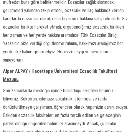
müfredat buna göre belirlenmelidir. Eczacılar sağlık alanındaki
gelişmeleri yakından takip etmeli, eczacılık ve ilaç hakkında verilen
kararlarda eczacılar olarak daha fazla söz hakkına sahip olmalıdır. Biz
eczacılar birlikte hareket etmeli, örgütlendiğimiz eczacılık birlikleri
her zaman ve her yerde hakkını aramalıdır. Türk Eczacılar Birliği
Yasasının bize verdiği örgütlenme ruhunu, hakkımızı aradığımız her
yerde ilke haline getirmeliyiz. Hepinize saygı ve sevgilerimi
sunuyorum
Alper ALPAY / Hacettepe Üniversitesi Eczacılık Fakültesi
Mezunu
Son zamanlarda mesleğin içinde bulunduğu sıkıntıları hepimiz
biliyoruz. Sektörün, çıkmaza sokulmak istenmesi ve ranta
dönüştürülmeye çalışılması, öğrenciler olarak hepimizin canını sıkıyor.
Eskiden eczacılık fakülteleri en fazla tercih edilen ve geleceğinin
parlak olduğu öngörülen bölümler arasındaydı. Ancak, şu sıralar
bunları söylemek oldukça güç. Artık maalesef, eczacılık öğrencisi