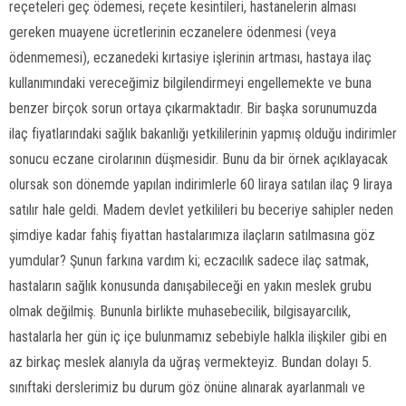
reçeteleri geç ödemesi, reçete kesintileri, hastanelerin alması
gereken muayene ücretlerinin eczanelere ödenmesi (veya
ödenmemesi), eczanedeki kırtasiye işlerinin artması, hastaya ilaç
kullanımındaki vereceğimiz bilgilendirmeyi engellemekte ve buna
benzer birçok sorun ortaya çıkarmaktadır. Bir başka sorunumuzda
ilaç fiyatlarındaki sağlık bakanlığı yetkililerinin yapmış olduğu indirimler
sonucu eczane cirolarının düşmesidir. Bunu da bir örnek açıklayacak
olursak son dönemde yapılan indirimlerle 60 liraya satılan ilaç 9 liraya
satılır hale geldi. Madem devlet yetkilileri bu beceriye sahipler neden
şimdiye kadar fahiş fiyattan hastalarımıza ilaçların satılmasına göz
yumdular? Şunun farkına vardım ki; eczacılık sadece ilaç satmak,
hastaların sağlık konusunda danışabileceği en yakın meslek grubu
olmak değilmiş. Bununla birlikte muhasebecilik, bilgisayarcılık,
hastalarla her gün iç içe bulunmamız sebebiyle halkla ilişkiler gibi en
az birkaç meslek alanıyla da uğraş vermekteyiz. Bundan dolayı 5.
sınıftaki derslerimiz bu durum göz önüne alınarak ayarlanmalı ve