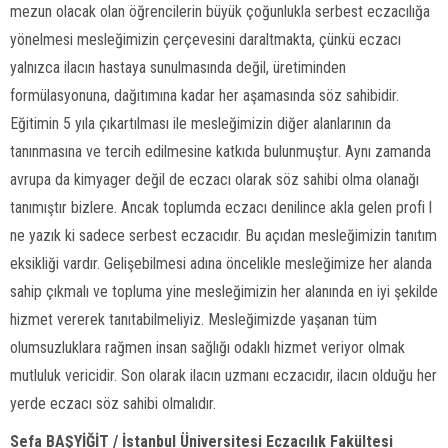
mezun olacak olan öğrencilerin büyük çoğunlukla serbest eczacılığa
yönelmesi mesleğimizin çerçevesini daraltmakta, çünkü eczacı
yalnızca ilacın hastaya sunulmasında değil, üretiminden
formülasyonuna, dağıtımına kadar her aşamasında söz sahibidir.
Eğitimin 5 yıla çıkartılması ile mesleğimizin diğer alanlarının da
tanınmasına ve tercih edilmesine katkıda bulunmuştur. Aynı zamanda
avrupa da kimyager değil de eczacı olarak söz sahibi olma olanağı
tanımıştır bizlere. Ancak toplumda eczacı denilince akla gelen profi l
ne yazık ki sadece serbest eczacıdır. Bu açıdan mesleğimizin tanıtım
eksikliği vardır. Gelişebilmesi adına öncelikle mesleğimize her alanda
sahip çıkmalı ve topluma yine mesleğimizin her alanında en iyi şekilde
hizmet vererek tanıtabilmeliyiz. Mesleğimizde yaşanan tüm
olumsuzluklara rağmen insan sağlığı odaklı hizmet veriyor olmak
mutluluk vericidir. Son olarak ilacın uzmanı eczacıdır, ilacın olduğu her
yerde eczacı söz sahibi olmalıdır.
Sefa BAŞYİĞİT / İstanbul Üniversitesi Eczacılık Fakültesi