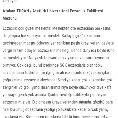
korkuyor
Atakan TURAN / Atatürk Üniversitesi Eczacılık Fakültesi
Mezunu
Eczacılık çok güzel meslektir. Meslekten öte eczacıdan başkasına
da çalışma hakkı tanıyan bir meslek. Kalfaya, çırağa zamanını
geçirmeden maaşını ödeyen; yer sahibine peşin kirayı veren; devlete
vergisini tam ödeyen eczacıların mesleği. Bence dünyada böyle ikinci
bir meslek yok! Ne yazık ki insanlarımız yine eczacısının kıymetini
bilmiyor. Çok değil bu yıl içerisinde SGK eczacılarla olan toplu
sözleşmesini feshetti. İşin ilginç tarafı ise insanların ağzından çıkan
çoğu kelime eczacının aleyhinde! Şimdiye kadar çok kazandılar, çok
zenginler vb gibi. Şimdi insanlarımız niye böyle düşünüyor diye kafa
yormaya gerek yok aslında. Çünkü mesleğini ahlakıyla yapmayan
eczacılarımız var. Diplomasını kiraya verenden tutunda, gözünü para
hırsı bürümüş eczacıların yaptığı yolsuzluklara kadar birçok yanlış
uygulama var. Bunu gören insanlarda tabi ki bunu genele mal ediyor.