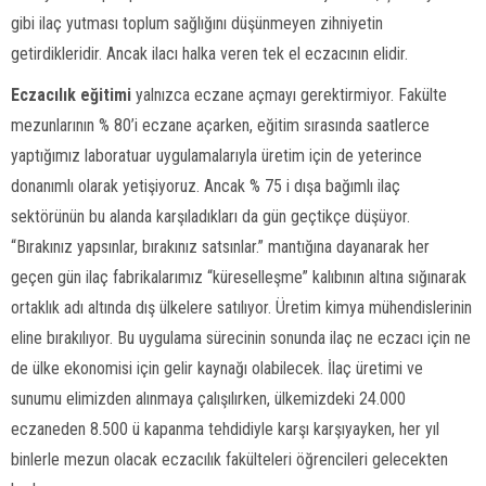
gibi ilaç yutması toplum sağlığını düşünmeyen zihniyetin
getirdikleridir. Ancak ilacı halka veren tek el eczacının elidir.
Eczacılık eğitimi
yalnızca eczane açmayı gerektirmiyor. Fakülte
mezunlarının % 80’i eczane açarken, eğitim sırasında saatlerce
yaptığımız laboratuar uygulamalarıyla üretim için de yeterince
donanımlı olarak yetişiyoruz. Ancak % 75 i dışa bağımlı ilaç
sektörünün bu alanda karşıladıkları da gün geçtikçe düşüyor.
“Bırakınız yapsınlar, bırakınız satsınlar.” mantığına dayanarak her
geçen gün ilaç fabrikalarımız “küreselleşme” kalıbının altına sığınarak
ortaklık adı altında dış ülkelere satılıyor. Üretim kimya mühendislerinin
eline bırakılıyor. Bu uygulama sürecinin sonunda ilaç ne eczacı için ne
de ülke ekonomisi için gelir kaynağı olabilecek. İlaç üretimi ve
sunumu elimizden alınmaya çalışılırken, ülkemizdeki 24.000
eczaneden 8.500 ü kapanma tehdidiyle karşı karşıyayken, her yıl
binlerle mezun olacak eczacılık fakülteleri öğrencileri gelecekten