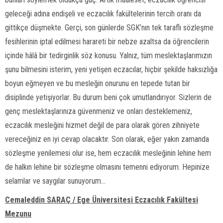
geleceği adına endişeli ve eczacılık fakültelerinin tercih oranı da
gittikçe düşmekte. Gerçi, son günlerde SGK’nın tek taraflı sözleşme
fesihlerinin iptal edilmesi harareti bir nebze azaltsa da öğrencilerin
içinde hâlâ bir tedirginlik söz konusu. Yalnız, tüm meslektaşlarımızın
şunu bilmesini isterim, yeni yetişen eczacılar, hiçbir şekilde haksızlığa
boyun eğmeyen ve bu mesleğin onurunu en tepede tutan bir
disiplinde yetişiyorlar. Bu durum beni çok umutlandırıyor. Sizlerin de
genç meslektaşlarınıza güvenmeniz ve onları desteklemeniz,
eczacılık mesleğini hizmet değil de para olarak gören zihniyete
vereceğiniz en iyi cevap olacaktır. Son olarak, eğer yakın zamanda
sözleşme yenilemesi olur ise, hem eczacılık mesleğinin lehine hem
de halkın lehine bir sözleşme olmasını temenni ediyorum. Hepinize
selamlar ve saygılar sunuyorum…
Cemaleddin SARAÇ / Ege Üniversitesi Eczacılık Fakültesi
Mezunu