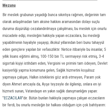
Mezunu
Bir meslek grubunun yaşadığı bunca sıkıntıya rağmen, değerinin tam
olarak anlaşılmadan tam aksine hakkını aramasından dolayı suçlu
duruma düşürülüp cezalandırılmaya çalışılması, bu meslek için onurlu
mücadele edip; mesleğini hakkıyla yapan eczacılara, bu mesleği
yapabilmenin hayaliyle yaşayıp; ilkokul yıllarından beri bunu tahayyül
eden gençlere yapılan bir vefasızlıktır. Netice itibariyle bu insanlar, 5
yıllık lisans eğitimi almış, 100-150 bin TL sermayeyi risk etmiş, 3-4
sigortalı kişiyi istihdam eden, Vergisini ve primini tam ödeyen, Devlet
kasiyerliği yapma konumuna gelen, Sağlık hizmetini koşulsuz
yapmaya çalışan, Halkın isteklerini göz ardı etmeyen, Param yok
diyen Ahmet amcayla da, Ayşe teyzeyle de ilgilenip, onlara en iyi
hizmeti sunan, Vatandaşın en yakın sağlık danışmanlığını yapan:
‘’
ECZACILAR
’’dır. Bütün bunları hakkıyla yapmaya çalışan eczacıların
bir ferdi, bu onurlu mesleğin bir halkası olduğum için çok bahtiyarım: