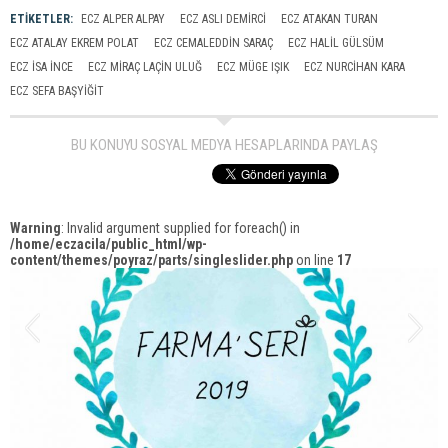
ETİKETLER:
ECZ ALPER ALPAY
ECZ ASLI DEMİRCİ
ECZ ATAKAN TURAN
ECZ ATALAY EKREM POLAT
ECZ CEMALEDDIN SARAÇ
ECZ HALIL GÜLSÜM
ECZ ISA INCE
ECZ MIRAÇ LAÇIN ULUĞ
ECZ MÜGE IŞIK
ECZ NURCIHAN KARA
ECZ SEFA BAŞYIĞIT
BU KONUYU SOSYAL MEDYA HESAPLARINDA PAYLAŞ
Warning
: Invalid argument supplied for foreach() in
/home/eczacila/public_html/wp-
content/themes/poyraz/parts/singleslider.php
on line
17