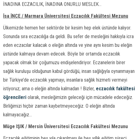
İNADINA ECZACILIK, İNADINA ONURLU MESLEK…
İsa İNCE / Marmara Üniversitesi Eczacılık Fakültesi Mezunu
Ülkemizde hemen her sektörde bir kesim hep elek üstünde kalıyor.
Sonunda sıra eczacılığa da geldi. Bu sefer de mesleğini hakkıyla icra
eden eczacılar kalacak o eleğin altında ve yine aynı kesim bu eleğin
üstünde kalmaya devam edecek. Böyle bir ortamda eczacılık
yapacak olmak bir çoğumuzu endişelendiriyor. Eczanelerin birer
sağlık kuruluşu olduğunun kabul gördüğü, insan sağlığıyla oynanmayan
bir Türkiye’de eczacılık yapmayı, insanlara sağlık hizmeti vermeyi
istiyoruz; ama o eleğin altında kalmadan ! Bizler,
eczacılık fakültesi
öğrencileri
olarak, mesleğimizin geleceği için mücadele edeceğiz.
Birliğimizi hiçbir zaman kaybetmeyeceğiz. O eleğin altında
kalmayacağız…
Müge IŞIK / Mersin Üniversitesi Eczacılık Fakültesi Mezunu
Eczacılık eğitiminin beş yıla çıkarılması ile beş yıllık eğitim süreci