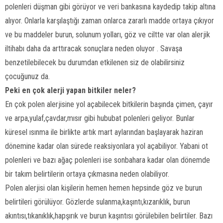
polenleri düşman gibi görüyor ve veri bankasına kaydedip takip altına
alıyor. Onlarla karşılaştığı zaman onlarca zararlı madde ortaya çıkıyor
ve bu maddeler burun, solunum yolları, göz ve ciltte var olan alerjik
iltihabı daha da arttıracak sonuçlara neden oluyor . Savaşa
benzetilebilecek bu durumdan etkilenen siz de olabilirsiniz
çocuğunuz da.
Peki en çok alerji yapan bitkiler neler?
En çok polen alerjisine yol açabilecek bitkilerin başında çimen, çayır
ve arpa,yulaf,çavdar,mısır gibi hububat polenleri geliyor. Bunlar
küresel ısınma ile birlikte artık mart aylarından başlayarak haziran
dönemine kadar olan sürede reaksiyonlara yol açabiliyor. Yabani ot
polenleri ve bazı ağaç polenleri ise sonbahara kadar olan dönemde
bir takım belirtilerin ortaya çıkmasına neden olabiliyor.
Polen alerjisi olan kişilerin hemen hemen hepsinde göz ve burun
belirtileri görülüyor. Gözlerde sulanma,kaşıntı,kızarıklık, burun
akıntısı,tıkanıklık,hapşırık ve burun kaşıntısı görülebilen belirtiler. Bazı