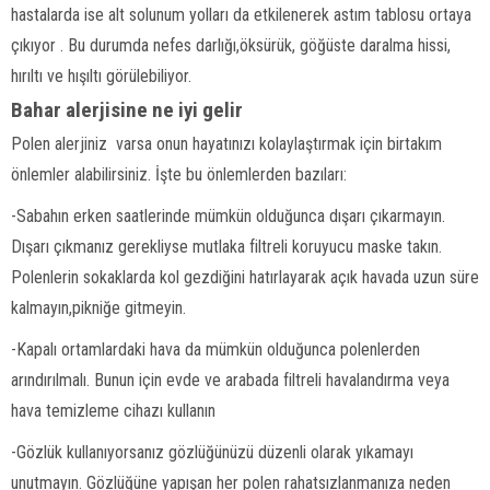
hastalarda ise alt solunum yolları da etkilenerek astım tablosu ortaya
çıkıyor . Bu durumda nefes darlığı,öksürük, göğüste daralma hissi,
hırıltı ve hışıltı görülebiliyor.
Bahar alerjisine ne iyi gelir
Polen alerjiniz varsa onun hayatınızı kolaylaştırmak için birtakım
önlemler alabilirsiniz. İşte bu önlemlerden bazıları:
-Sabahın erken saatlerinde mümkün olduğunca dışarı çıkarmayın.
Dışarı çıkmanız gerekliyse mutlaka filtreli koruyucu maske takın.
Polenlerin sokaklarda kol gezdiğini hatırlayarak açık havada uzun süre
kalmayın,pikniğe gitmeyin.
-Kapalı ortamlardaki hava da mümkün olduğunca polenlerden
arındırılmalı. Bunun için evde ve arabada filtreli havalandırma veya
hava temizleme cihazı kullanın
-Gözlük kullanıyorsanız gözlüğünüzü düzenli olarak yıkamayı
unutmayın. Gözlüğüne yapışan her polen rahatsızlanmanıza neden