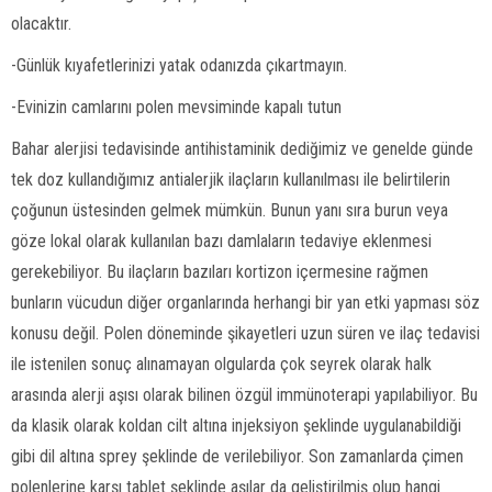
olacaktır.
-Günlük kıyafetlerinizi yatak odanızda çıkartmayın.
-Evinizin camlarını polen mevsiminde kapalı tutun
Bahar alerjisi tedavisinde antihistaminik dediğimiz ve genelde günde
tek doz kullandığımız antialerjik ilaçların kullanılması ile belirtilerin
çoğunun üstesinden gelmek mümkün. Bunun yanı sıra burun veya
göze lokal olarak kullanılan bazı damlaların tedaviye eklenmesi
gerekebiliyor. Bu ilaçların bazıları kortizon içermesine rağmen
bunların vücudun diğer organlarında herhangi bir yan etki yapması söz
konusu değil. Polen döneminde şikayetleri uzun süren ve ilaç tedavisi
ile istenilen sonuç alınamayan olgularda çok seyrek olarak halk
arasında alerji aşısı olarak bilinen özgül immünoterapi yapılabiliyor. Bu
da klasik olarak koldan cilt altına injeksiyon şeklinde uygulanabildiği
gibi dil altına sprey şeklinde de verilebiliyor. Son zamanlarda çimen
polenlerine karşı tablet şeklinde aşılar da geliştirilmiş olup hangi