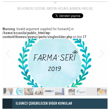
BU KONUYU SOSYAL MEDYA HESAPLARINDA PAYLAŞ
Warning
: Invalid argument supplied for foreach() in
/home/eczacila/public_html/wp-
content/themes/poyraz/parts/singleslider.php
on line
17
İLGİNİZİ ÇEKEBİLECEK DİĞER KONULAR